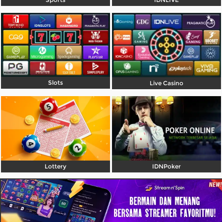
Promosi
Hubungi Kami
Live Chat
Pengaduan Customer
Slots
Live Casino
Pilih Bahasa:
MASUK
DAFTAR
Lottery
IDNPoker
&copy; Pajakbola | Platform Berita Bola
Terupdate. Hak Cipta Dilindungi.