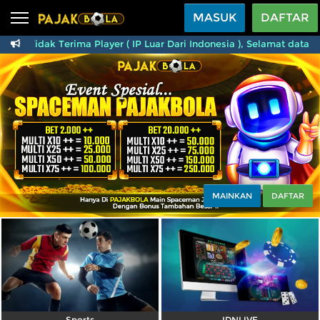
Beranda
MASUK
DAFTAR
Tidak Terima Player ( IP Luar Dari Indonesia ), Selamat datan
Sports
BARU
PROMO
Pajakbola | Platform 
Live Casino
BARU
IDNPoker
BARU
Slots
PROMO
IDNLIVE
BARU
Stream N Spin
MAINKAN
DAFTAR
Arcade
PROMO
Table Games
Lottery
BARU
PROMO
Referral
Sports
IDNLIVE