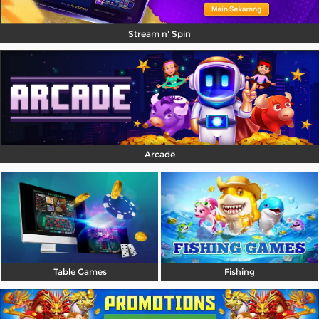
Stream n' Spin
Arcade
Table Games
Fishing