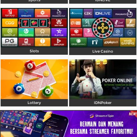
Promosi
Hubungi Kami
Live Chat
Pengaduan Customer
Slots
Live Casino
Pilih Bahasa:
MASUK
DAFTAR
Lottery
IDNPoker
&copy; Pajakbola | Platform Berita Bola
Terupdate. Hak Cipta Dilindungi.