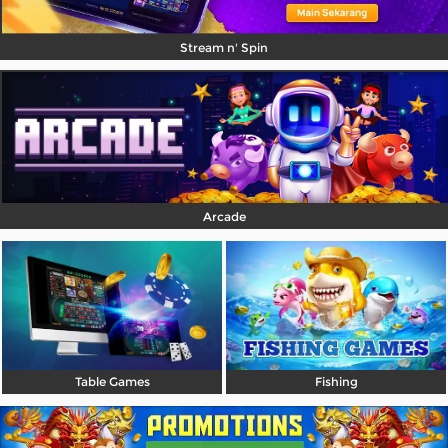
Stream n' Spin
Arcade
Table Games
Fishing