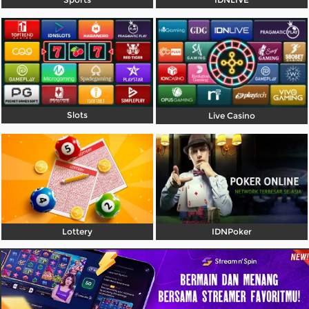
Promosi
Hubungi Kami
Live Chat
Pengaduan Customer
Slots
Live Casino
Pilih Bahasa:
MASUK
DAFTAR
Lottery
IDNPoker
&copy; Pajakbola | Platform Berita Bola
Terupdate. Hak Cipta Dilindungi.