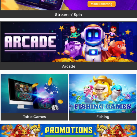
Stream n' Spin
Arcade
Table Games
Fishing