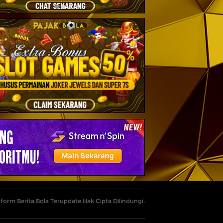
tform Berita Bola Terupdate.Hak Cipta Dilindungi.